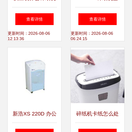
议_投影机_传真机
EBA 2125C – 高效
面评测 性能、报价
查看详情
查看详情
_墨粉_硒鼓_票据
安全的办公文教解
与用户体验解析
更新时间：2026-08-06
更新时间：2026-08-06
12:13:36
06:24:15
打印机】-中关村在
决方案
线_促销信息
新浩XS 220D 办公
碎纸机卡纸怎么处
安全的精致守护者
理 轻松解锁的正解