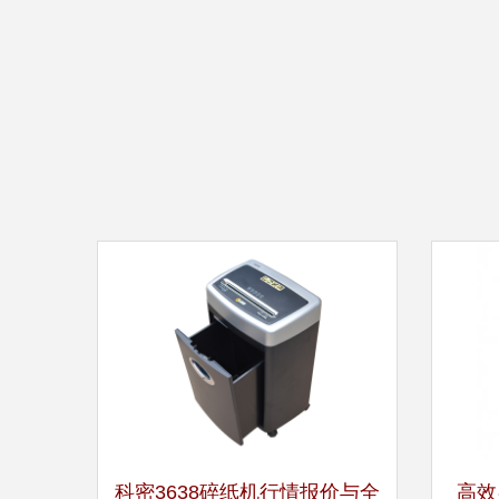
科密3638碎纸机行情报价与全
高效